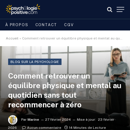
À PROPOS
CONTACT
CGV
Accueil
»
Comment retrouver un équilibre physique et mental au quotidien sans tout recommencer à zéro
BLOG SUR LA PSYCHOLOGIE
Comment retrouver un
équilibre physique et mental au
quotidien sans tout
recommencer à zéro
Par
Marine
27 février 2024
Mise à jour:
23 février
2026
Aucun commentaire
14 Minutes de Lecture