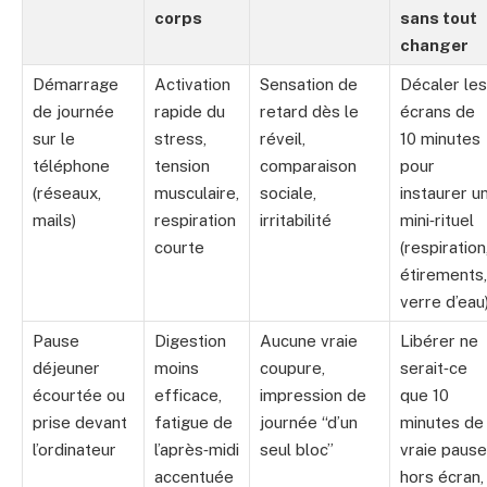
corps
sans tout
changer
Démarrage
Activation
Sensation de
Décaler les
de journée
rapide du
retard dès le
écrans de
sur le
stress,
réveil,
10 minutes
téléphone
tension
comparaison
pour
(réseaux,
musculaire,
sociale,
instaurer u
mails)
respiration
irritabilité
mini‑rituel
courte
(respiration
étirements,
verre d’eau
Pause
Digestion
Aucune vraie
Libérer ne
déjeuner
moins
coupure,
serait‑ce
écourtée ou
efficace,
impression de
que 10
prise devant
fatigue de
journée “d’un
minutes de
l’ordinateur
l’après‑midi
seul bloc”
vraie pause
accentuée
hors écran,