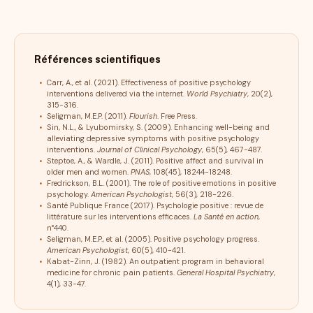
Références scientifiques
Carr, A., et al. (2021). Effectiveness of positive psychology
interventions delivered via the internet.
World Psychiatry
, 20(2),
315-316.
Seligman, M.E.P. (2011).
Flourish
. Free Press.
Sin, N.L., & Lyubomirsky, S. (2009). Enhancing well-being and
alleviating depressive symptoms with positive psychology
interventions.
Journal of Clinical Psychology
, 65(5), 467-487.
Steptoe, A., & Wardle, J. (2011). Positive affect and survival in
older men and women.
PNAS
, 108(45), 18244-18248.
Fredrickson, B.L. (2001). The role of positive emotions in positive
psychology.
American Psychologist
, 56(3), 218-226.
Santé Publique France (2017). Psychologie positive : revue de
littérature sur les interventions efficaces.
La Santé en action
,
n°440.
Seligman, M.E.P., et al. (2005). Positive psychology progress.
American Psychologist
, 60(5), 410-421.
Kabat-Zinn, J. (1982). An outpatient program in behavioral
medicine for chronic pain patients.
General Hospital Psychiatry
,
4(1), 33-47.