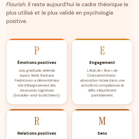
Flourish
. Il reste aujourd’hui le cadre théorique le
plus utilisé et le plus validé en psychologie
positive.
P
E
Émotions positives
Engagement
Joie, gratitude, sérénité,
L’état de « flow » de
espoir, fierté. Barbara
Csikszentmihalyi :
Fredrickson a démontré leur
absorption totale dans une
rôle d’élargissement des
activité où compétences et
ressources cognitives
défis s’équilibrent
(broaden-and-build theory).
parfaitement.
R
M
Relations positives
Sens