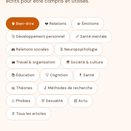
écrits pour être compris et utilisés.
🧠 Bien-être
❤️ Relations
💫 Émotions
🚀 Développement personnel
🩹 Santé mentale
👥 Relations sociales
🧬 Neuropsychologie
💼 Travail & organisation
🌍 Société & culture
📚 Éducation
💡 Cognition
💊 Santé
📖 Théories
🔬 Méthodes de recherche
⚠️ Phobies
🌸 Sexualité
📰 Actu
📄 Tous les articles