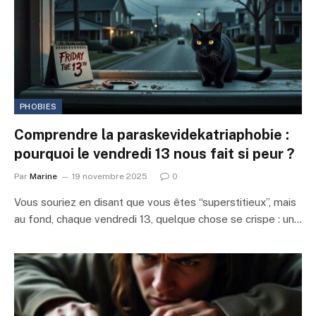
PHOBIES
Comprendre la paraskevidekatriaphobie :
pourquoi le vendredi 13 nous fait si peur ?
Par
Marine
19 novembre 2025
0
Vous souriez en disant que vous êtes “superstitieux”, mais
au fond, chaque vendredi 13, quelque chose se crispe : un…