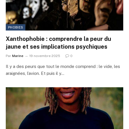
PHOBIES
Xanthophobie : comprendre la peur du
jaune et ses implications psychiques
Par
Marine
19 novembre 2025
0
Il y a des peurs que tout le monde comprend : le vide, les
araignées, l’avion. Et puis il y…