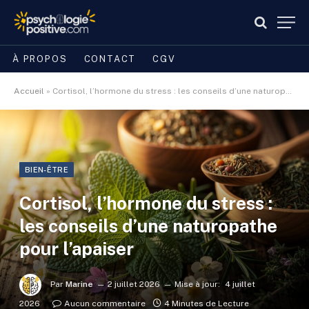
À PROPOS
CONTACT
CGV
Accueil
»
Cortisol, l’hormone du stress : les conseils d’une naturopathe pour l’apaiser
BIEN-ÊTRE
Cortisol, l’hormone du stress :
les conseils d’une naturopathe
pour l’apaiser
Par
Marine
2 juillet 2026
Mise à jour:
4 juillet
2026
Aucun commentaire
4 Minutes de Lecture