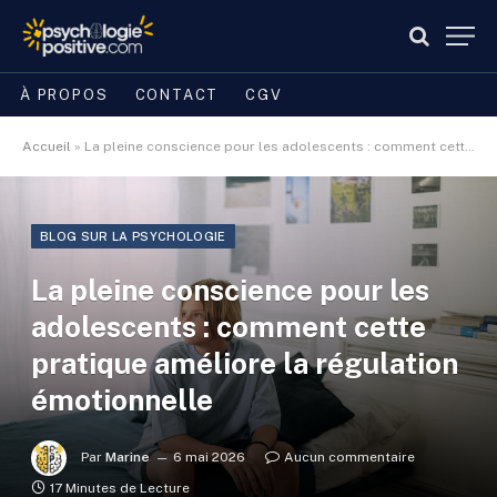
À PROPOS
CONTACT
CGV
Accueil
»
La pleine conscience pour les adolescents : comment cette pratique améliore la régulation émotionnelle
BLOG SUR LA PSYCHOLOGIE
La pleine conscience pour les
adolescents : comment cette
pratique améliore la régulation
émotionnelle
Par
Marine
6 mai 2026
Aucun commentaire
17 Minutes de Lecture