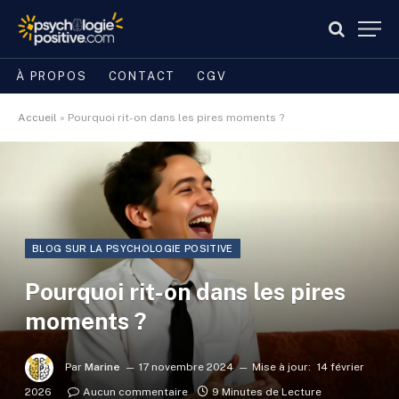
À PROPOS
CONTACT
CGV
Accueil
»
Pourquoi rit-on dans les pires moments ?
BLOG SUR LA PSYCHOLOGIE POSITIVE
Pourquoi rit-on dans les pires
moments ?
Par
Marine
17 novembre 2024
Mise à jour:
14 février
2026
Aucun commentaire
9 Minutes de Lecture