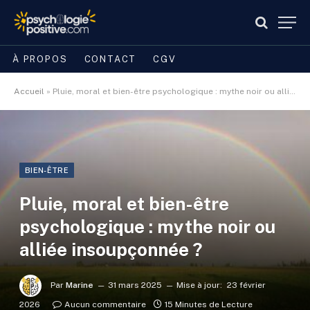
À PROPOS
CONTACT
CGV
Accueil
»
Pluie, moral et bien-être psychologique : mythe noir ou alliée insoupçonnée ?
BIEN-ÊTRE
Pluie, moral et bien-être
psychologique : mythe noir ou
alliée insoupçonnée ?
Par
Marine
31 mars 2025
Mise à jour:
23 février
2026
Aucun commentaire
15 Minutes de Lecture