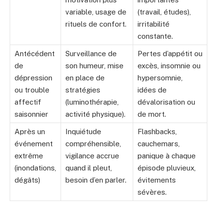
variable, usage de
(travail, études),
rituels de confort.
irritabilité
constante.
Antécédent
Surveillance de
Pertes d’appétit ou
de
son humeur, mise
excès, insomnie ou
dépression
en place de
hypersomnie,
ou trouble
stratégies
idées de
affectif
(luminothérapie,
dévalorisation ou
saisonnier
activité physique).
de mort.
Après un
Inquiétude
Flashbacks,
événement
compréhensible,
cauchemars,
extrême
vigilance accrue
panique à chaque
(inondations,
quand il pleut,
épisode pluvieux,
dégâts)
besoin d’en parler.
évitements
sévères.