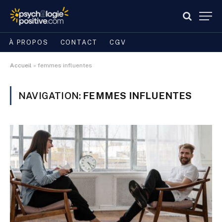
À PROPOS
CONTACT
CGV
Accueil
»
femmes influentes
NAVIGATION:
FEMMES INFLUENTES