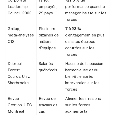
Corporate
19 187
+21,3 %
de
Leadership
employés,
performance quand le
Council, 2002
29 pays
manager insiste sur les
forces
Gallup,
Plusieurs
7 à 23 %
méta‑analyses
dizaines de
d’engagement en plus
Q12
milliers
dans les équipes
d’équipes
centrées sur les
forces
Dubreuil,
Salariés
Hausse de la passion
Forest,
québécois
harmonieuse et du
Courcy, Univ.
bien‑être après
Sherbrooke
intervention sur les
forces
Revue
Revue de
Aligner les missions
Gestion, HEC
travaux et
sur les forces
Montréal
cas
augmente la