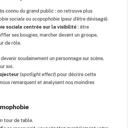
ès connu du grand public : on retrouve plus
obie sociale
ou
scopophobie
(peur d’être dévisagé).
ie sociale centrée sur la visibilité
: être
souffler ses bougies, marcher devant un groupe,
r de rôle.
de devenir soudainement un personnage sur scène,
ur soi.
ojecteur
(
spotlight effect
) pour décrire cette
s nous remarquent et analysent nos moindres
hémophobie
n tour de table.