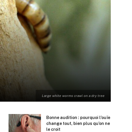
Large white worms crawl on a dry tree
Bonne audition : pourquoi l’ouïe
change tout, bien plus qu’on ne
le croit