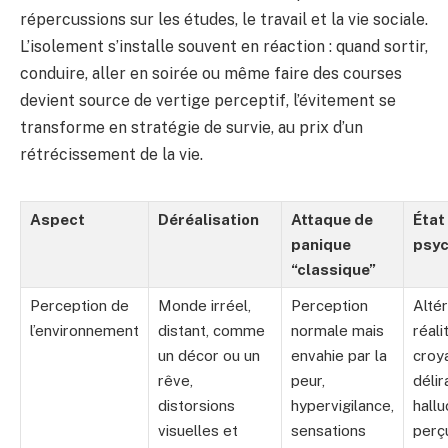
répercussions sur les études, le travail et la vie sociale.
L’isolement s’installe souvent en réaction : quand sortir,
conduire, aller en soirée ou même faire des courses
devient source de vertige perceptif, l’évitement se
transforme en stratégie de survie, au prix d’un
rétrécissement de la vie.
Aspect
Déréalisation
Attaque de
État
panique
psyc
“classique”
Perception de
Monde irréel,
Perception
Altér
l’environnement
distant, comme
normale mais
réali
un décor ou un
envahie par la
croy
rêve,
peur,
délir
distorsions
hypervigilance,
hallu
visuelles et
sensations
perç