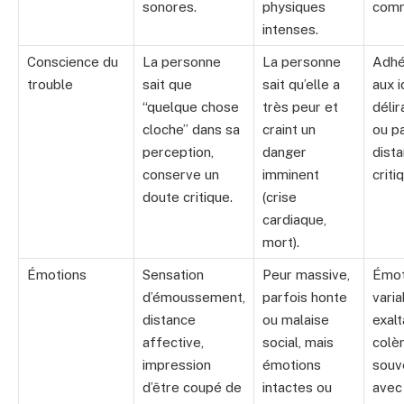
sonores.
physiques
comm
intenses.
Conscience du
La personne
La personne
Adhé
trouble
sait que
sait qu’elle a
aux 
“quelque chose
très peur et
délir
cloche” dans sa
craint un
ou p
perception,
danger
dist
conserve un
imminent
criti
doute critique.
(crise
cardiaque,
mort).
Émotions
Sensation
Peur massive,
Émot
d’émoussement,
parfois honte
varia
distance
ou malaise
exalt
affective,
social, mais
colèr
impression
émotions
souve
d’être coupé de
intactes ou
avec