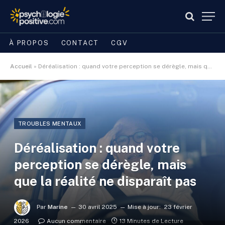
À PROPOS
CONTACT
CGV
Accueil
»
Déréalisation : quand votre perception se dérègle, mais que la réalité ne disparaît pas
TROUBLES MENTAUX
Déréalisation : quand votre
perception se dérègle, mais
que la réalité ne disparaît pas
Par
Marine
30 avril 2025
Mise à jour:
23 février
2026
Aucun commentaire
13 Minutes de Lecture