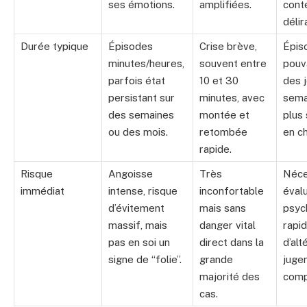
ses émotions.
amplifiées.
cont
délir
Durée typique
Épisodes
Crise brève,
Épis
minutes/heures,
souvent entre
pouv
parfois état
10 et 30
des j
persistant sur
minutes, avec
sema
des semaines
montée et
plus 
ou des mois.
retombée
en c
rapide.
Risque
Angoisse
Très
Néce
immédiat
intense, risque
inconfortable
éval
d’évitement
mais sans
psyc
massif, mais
danger vital
rapid
pas en soi un
direct dans la
d’alt
signe de “folie”.
grande
juge
majorité des
comp
cas.