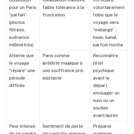
pour un Paris
faible tolérance à la
volontairement
“parfait”
frustration
l’idée que le
(photos
voyage sera
filtrées,
“mélangé” :
scénarios
beau, banal,
millimétrés)
parfois moche
Attente que
Paris comme
Reconnaître
le voyage
antidote magique à
l’état
“répare” une
une souffrance pré-
psychique
période
existante
avant le
difficile
départ,
envisager un
suivi ou un
soutien
avant/après
Peur intense
Sentiment de perte
Préparer
de se perdre
de contrôle, menace
quelques