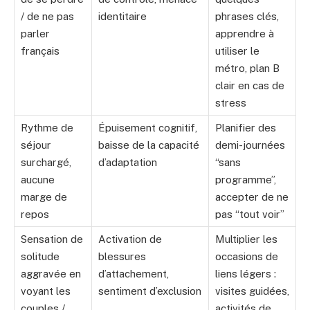
/ de ne pas
identitaire
phrases clés,
parler
apprendre à
français
utiliser le
métro, plan B
clair en cas de
stress
Rythme de
Épuisement cognitif,
Planifier des
séjour
baisse de la capacité
demi-journées
surchargé,
d’adaptation
“sans
aucune
programme”,
marge de
accepter de ne
repos
pas “tout voir”
Sensation de
Activation de
Multiplier les
solitude
blessures
occasions de
aggravée en
d’attachement,
liens légers :
voyant les
sentiment d’exclusion
visites guidées,
couples /
activités de