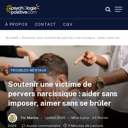
À PROPOS
CONTACT
CGV
Accueil
»
Soutenir une victime de pervers narcissique : aider sans imposer, aimer sans se brûler
TROUBLES MENTAUX
Soutenir une victime de
pervers narcissique : aider sans
imposer, aimer sans se brûler
Par
Marine
1 juillet 2025
Mise à jour:
23 février
2026
Aucun commentaire
11 Minutes de Lecture