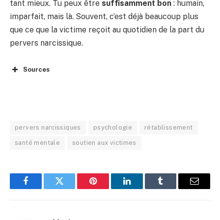
tant mieux. Tu peux être
suffisamment bon
: humain,
imparfait, mais là. Souvent, c’est déjà beaucoup plus
que ce que la victime reçoit au quotidien de la part du
pervers narcissique.
Sources
pervers narcissiques
psychologie
rétablissement
santé mentale
soutien aux victimes
Facebook
Twitter
Pinterest
LinkedIn
Tumblr
E-
mail