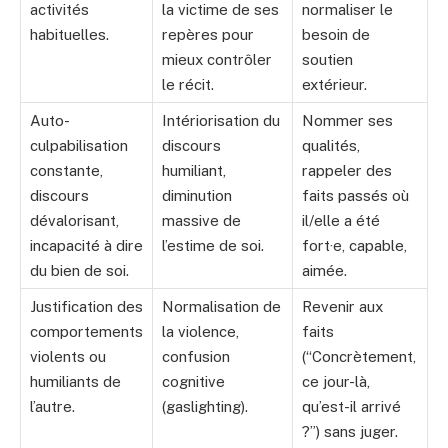
activités
la victime de ses
normaliser le
habituelles.
repères pour
besoin de
mieux contrôler
soutien
le récit.
extérieur.
Auto-
Intériorisation du
Nommer ses
culpabilisation
discours
qualités,
constante,
humiliant,
rappeler des
discours
diminution
faits passés où
dévalorisant,
massive de
il/elle a été
incapacité à dire
l’estime de soi.
fort·e, capable,
du bien de soi.
aimée.
Justification des
Normalisation de
Revenir aux
comportements
la violence,
faits
violents ou
confusion
(“Concrètement,
humiliants de
cognitive
ce jour-là,
l’autre.
(gaslighting).
qu’est-il arrivé
?”) sans juger.