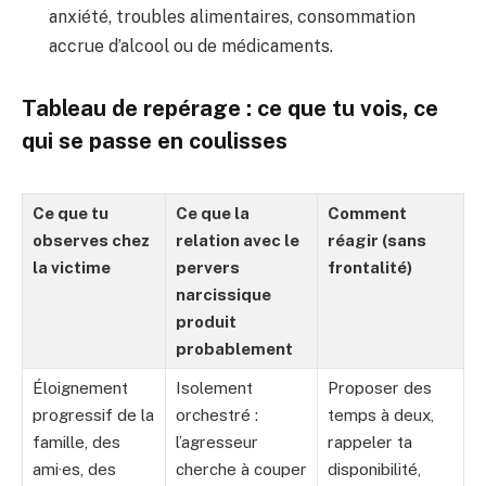
anxiété, troubles alimentaires, consommation
accrue d’alcool ou de médicaments.
Tableau de repérage : ce que tu vois, ce
qui se passe en coulisses
Ce que tu
Ce que la
Comment
observes chez
relation avec le
réagir (sans
la victime
pervers
frontalité)
narcissique
produit
probablement
Éloignement
Isolement
Proposer des
progressif de la
orchestré :
temps à deux,
famille, des
l’agresseur
rappeler ta
ami·es, des
cherche à couper
disponibilité,