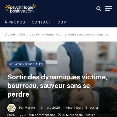
À PROPOS
CONTACT
CGV
Accueil
»
Sortir des dynamiques victime, bourreau, sauveur sans se perdre
RELATIONS SOCIALES
Sortir des dynamiques victime,
bourreau, sauveur sans se
perdre
Par
Marine
3 mars 2025
Mise à jour:
16 février
2026
Aucun commentaire
10 Minutes de Lecture