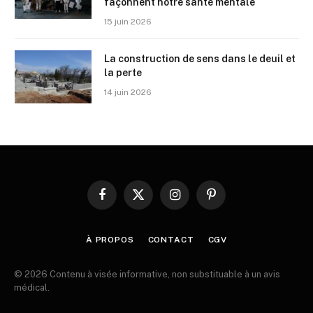
façonnent notre santé mentale
15 juin 2026
La construction de sens dans le deuil et
la perte
14 juin 2026
Facebook
X
Instagram
Pinterest
(Twitter)
À PROPOS
CONTACT
CGV
© 2026 Contenu à visée informative, non substituable à un avis
médical.