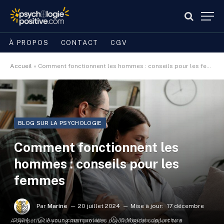
À PROPOS
CONTACT
CGV
Accueil
»
Comment fonctionnent les hommes : conseils pour les femmes
BLOG SUR LA PSYCHOLOGIE
Comment fonctionnent les
hommes : conseils pour les
femmes
Par
Marine
20 juillet 2024
Mise à jour:
17 décembre
2024
Aucun commentaire
10 Minutes de Lecture
A sympathetic young man provides psychological support to a