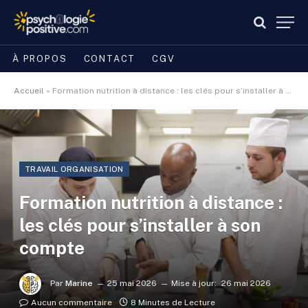
À PROPOS
CONTACT
CGV
Accueil
»
Formation nutrition à distance : les clés pour s’installer à son compte
TRAVAIL ORGANISATION
Formation nutrition à distance :
les clés pour s’installer à son
compte
Par
Marine
25 mai 2026
Mise à jour:
26 mai 2026
Aucun commentaire
8 Minutes de Lecture