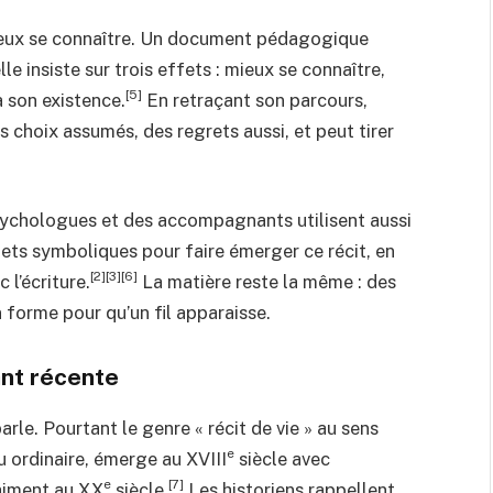
 mieux se connaître. Un document pédagogique
 insiste sur trois effets : mieux se connaître,
[5]
à son existence.
En retraçant son parcours,
choix assumés, des regrets aussi, et peut tirer
s psychologues et des accompagnants utilisent aussi
jets symboliques pour faire émerger ce récit, en
[2][3][6]
 l’écriture.
La matière reste la même : des
 forme pour qu’un fil apparaisse.
ant récente
rle. Pourtant le genre « récit de vie » au sens
e
du ordinaire, émerge au XVIII
siècle avec
e
[7]
raiment au XX
siècle.
Les historiens rappellent