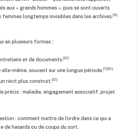
vés aux « grands hommes », puis se sont ouverts
[9]
x femmes longtemps invisibles dans les archives.
ui en plusieurs formes :
[12]
’entretiens et de documents.
[7][12]
 elle-même, souvent sur une longue période.
[12]
un récit plus construit.
de précis : maladie, engagement associatif, projet
stion : comment mettre de l’ordre dans ce qui a
te de hasards ou de coups du sort.