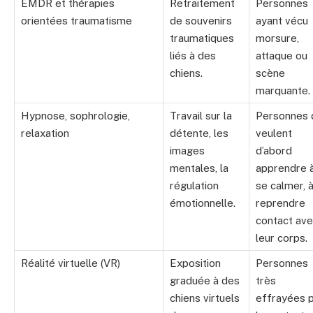
EMDR et thérapies
Retraitement
Personnes
orientées traumatisme
de souvenirs
ayant vécu
traumatiques
morsure,
liés à des
attaque ou
chiens.
scène
marquante.
Hypnose, sophrologie,
Travail sur la
Personnes 
relaxation
détente, les
veulent
images
d’abord
mentales, la
apprendre 
régulation
se calmer, 
émotionnelle.
reprendre
contact av
leur corps.
Réalité virtuelle (VR)
Exposition
Personnes
graduée à des
très
chiens virtuels
effrayées 