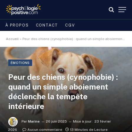
À PROPOS
CONTACT
CGV
Accueil
»
Peur des chiens (cynophobie) : quand un simple aboiement déclenche la tempête intérieure
ÉMOTIONS
Peur des chiens (cynophobie) :
quand un simple aboiement
déclenche la tempête
intérieure
Par
Marine
26 juin 2025
Mise à jour:
23 février
2026
Aucun commentaire
13 Minutes de Lecture