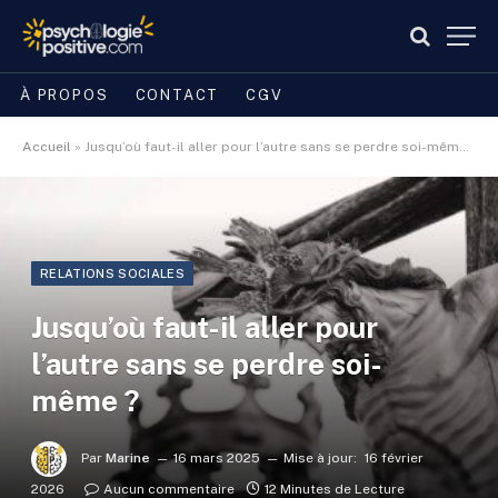
À PROPOS
CONTACT
CGV
Accueil
»
Jusqu’où faut-il aller pour l’autre sans se perdre soi-même ?
RELATIONS SOCIALES
Jusqu’où faut-il aller pour
l’autre sans se perdre soi-
même ?
Par
Marine
16 mars 2025
Mise à jour:
16 février
2026
Aucun commentaire
12 Minutes de Lecture