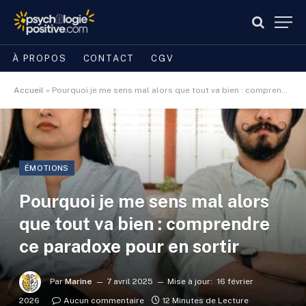
À PROPOS
CONTACT
CGV
Accueil
»
Pourquoi je me sens mal alors que tout va bien : comprendre ce paradoxe pour en sortir
ÉMOTIONS
Pourquoi je me sens mal alors
que tout va bien : comprendre
ce paradoxe pour en sortir
Par
Marine
7 avril 2025
Mise à jour:
16 février
2026
Aucun commentaire
12 Minutes de Lecture