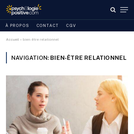
À PROPOS
CONTACT
CGV
Accueil
»
bien-être relationnel
NAVIGATION:
BIEN-ÊTRE RELATIONNEL