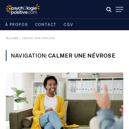
À PROPOS
CONTACT
CGV
Accueil
»
calmer une névrose
NAVIGATION:
CALMER UNE NÉVROSE