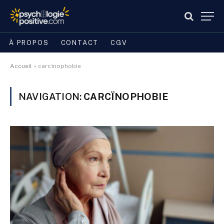
À PROPOS
CONTACT
CGV
Accueil
»
carcïnophobie
NAVIGATION:
CARCÏNOPHOBIE