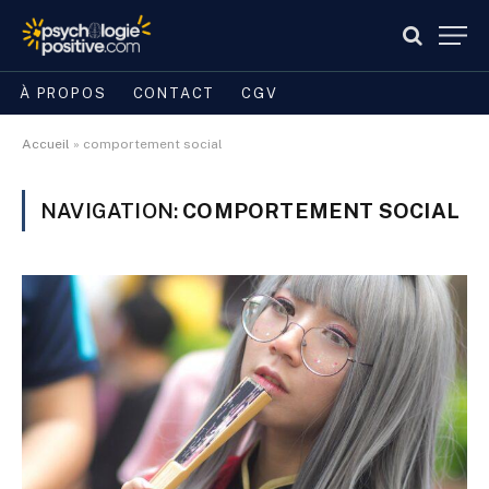
À PROPOS
CONTACT
CGV
Accueil
»
comportement social
NAVIGATION:
COMPORTEMENT SOCIAL