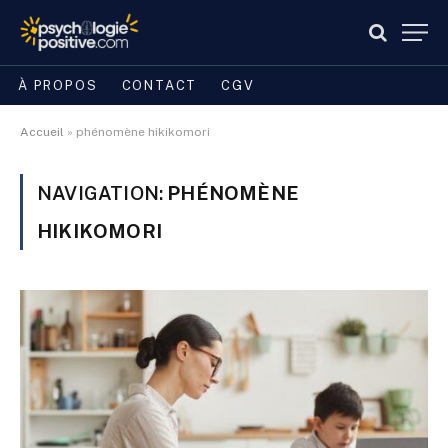
À PROPOS
CONTACT
CGV
Accueil
»
phénomène hikikomori
NAVIGATION:
PHÉNOMÈNE
HIKIKOMORI