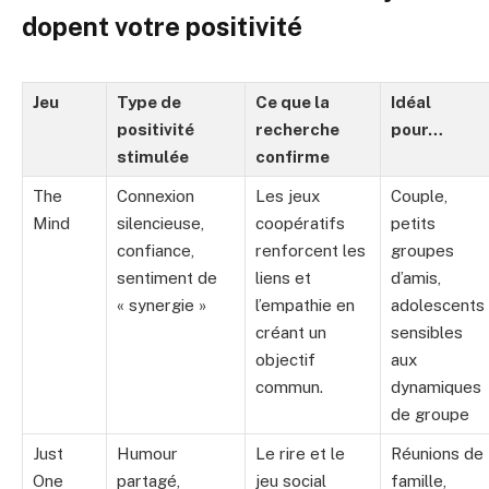
dopent votre positivité
Jeu
Type de
Ce que la
Idéal
positivité
recherche
pour…
stimulée
confirme
The
Connexion
Les jeux
Couple,
Mind
silencieuse,
coopératifs
petits
confiance,
renforcent les
groupes
sentiment de
liens et
d’amis,
« synergie »
l’empathie en
adolescents
créant un
sensibles
objectif
aux
commun.
dynamiques
de groupe
Just
Humour
Le rire et le
Réunions de
One
partagé,
jeu social
famille,