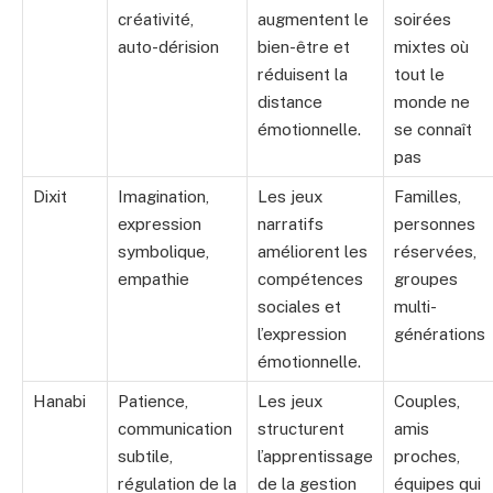
créativité,
augmentent le
soirées
auto-dérision
bien-être et
mixtes où
réduisent la
tout le
distance
monde ne
émotionnelle.
se connaît
pas
Dixit
Imagination,
Les jeux
Familles,
expression
narratifs
personnes
symbolique,
améliorent les
réservées,
empathie
compétences
groupes
sociales et
multi-
l’expression
générations
émotionnelle.
Hanabi
Patience,
Les jeux
Couples,
communication
structurent
amis
subtile,
l’apprentissage
proches,
régulation de la
de la gestion
équipes qui