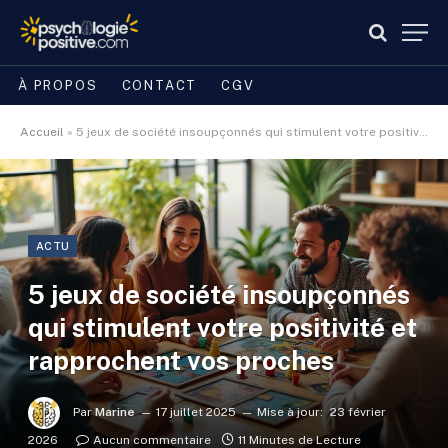
À PROPOS
CONTACT
CGV
Accueil
»
5 jeux de société insoupçonnés qui stimulent votre positivité et rapprochent vos proches
ACTU
5 jeux de société insoupçonnés
qui stimulent votre positivité et
rapprochent vos proches
Par
Marine
17 juillet 2025
Mise à jour:
23 février
2026
Aucun commentaire
11 Minutes de Lecture