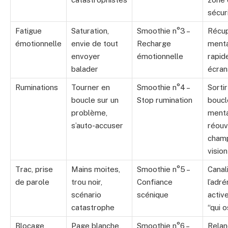
sécur
Fatigue
Saturation,
Smoothie n°3 –
Récup
émotionnelle
envie de tout
Recharge
ment
envoyer
émotionnelle
rapid
balader
écran
Ruminations
Tourner en
Smoothie n°4 –
Sortir
boucle sur un
Stop rumination
boucl
problème,
menta
s’auto-accuser
réouvr
cham
vision
Trac, prise
Mains moites,
Smoothie n°5 –
Canal
de parole
trou noir,
Confiance
l’adré
scénario
scénique
active
catastrophe
“qui o
Blocage
Page blanche,
Smoothie n°6 –
Relan