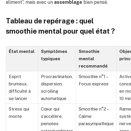
aliment”, mais avec un
assemblage
bien pensé.
Tableau de repérage : quel
smoothie mental pour quel état ?
État mental
Symptômes
Smoothie
Objec
typiques
mental
princ
recommandé
Esprit
Procrastination,
Smoothie n°1 –
Activ
brumeux,
dispersion,
Focus express
conce
difficulté à
scrolling
en mo
se lancer
automatique
10 mi
Stress qui
Cœur qui
Smoothie n°2 –
Ramen
monte
s’accélère,
Calme
syst
pensées
parasympathique
nerve
catastrophistes
zone 