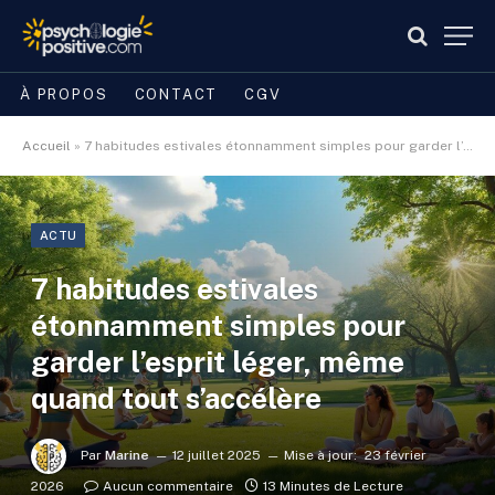
À PROPOS
CONTACT
CGV
Accueil
»
7 habitudes estivales étonnamment simples pour garder l’esprit léger, même quand tout s’accélère
ACTU
7 habitudes estivales
étonnamment simples pour
garder l’esprit léger, même
quand tout s’accélère
Par
Marine
12 juillet 2025
Mise à jour:
23 février
2026
Aucun commentaire
13 Minutes de Lecture