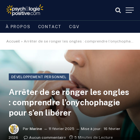
À PROPOS
CONTACT
CGV
Accueil
»
Arrêter de se ronger les ongles : comprendre l’onychophagie pour s’en libérer
DÉVELOPPEMENT PERSONNEL
Arrêter de se ronger les ongles
: comprendre l’onychophagie
pour s’en libérer
Par
Marine
11 février 2025
Mise à jour:
16 février
2026
Aucun commentaire
5 Minutes de Lecture