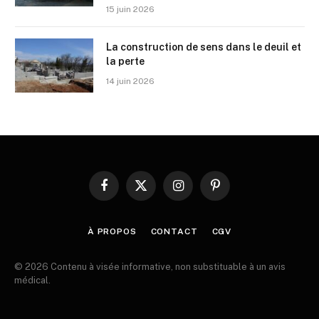
15 juin 2026
La construction de sens dans le deuil et
la perte
14 juin 2026
Facebook
X
Instagram
Pinterest
(Twitter)
À PROPOS
CONTACT
CGV
© 2026 Contenu à visée informative, non substituable à un avis
médical.