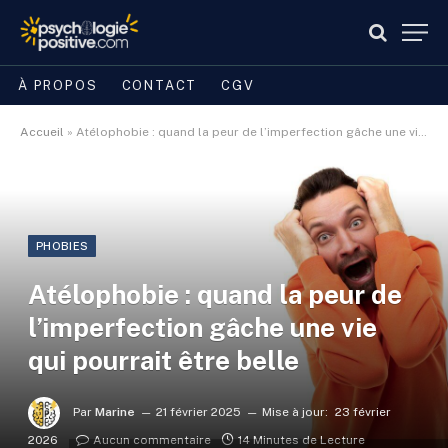
À PROPOS
CONTACT
CGV
Accueil
»
Atélophobie : quand la peur de l’imperfection gâche une vie qui pourrait être belle
PHOBIES
Atélophobie : quand la peur de
l’imperfection gâche une vie
qui pourrait être belle
Par
Marine
21 février 2025
Mise à jour:
23 février
2026
Aucun commentaire
14 Minutes de Lecture