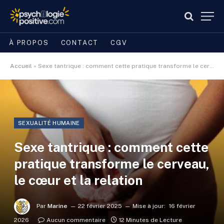
À PROPOS
CONTACT
CGV
Accueil
»
Sexe tantrique : comment cette pratique transforme le cerveau, le cœur et la relation
SEXUALITÉ HUMAINE
Sexe tantrique : comment cette
pratique transforme le cerveau,
le cœur et la relation
Par
Marine
22 février 2025
Mise à jour:
16 février
2026
Aucun commentaire
12 Minutes de Lecture