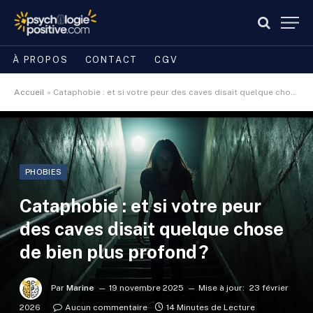
À PROPOS
CONTACT
CGV
Accueil
»
Cataphobie : et si votre peur des caves disait quelque chose de bien plus profond ?
PHOBIES
Cataphobie : et si votre peur
des caves disait quelque chose
de bien plus profond ?
Par
Marine
19 novembre 2025
Mise à jour:
23 février
2026
Aucun commentaire
14 Minutes de Lecture