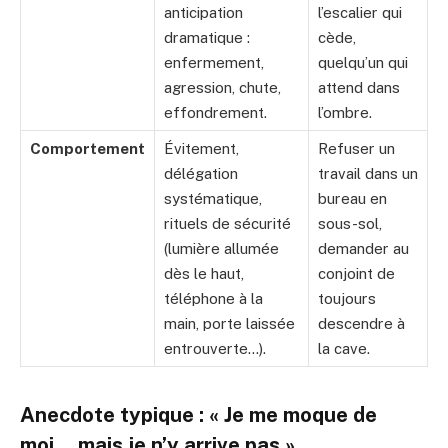
anticipation
l’escalier qui
dramatique :
cède,
enfermement,
quelqu’un qui
agression, chute,
attend dans
effondrement.
l’ombre.
Comportement
Évitement,
Refuser un
délégation
travail dans un
systématique,
bureau en
rituels de sécurité
sous-sol,
(lumière allumée
demander au
dès le haut,
conjoint de
téléphone à la
toujours
main, porte laissée
descendre à
entrouverte…).
la cave.
Anecdote typique : « Je me moque de
moi… mais je n’y arrive pas »