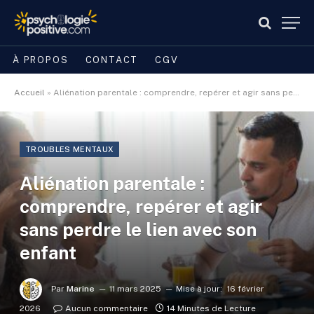
À PROPOS
CONTACT
CGV
Accueil
»
Aliénation parentale : comprendre, repérer et agir sans perdre le lien avec son enfant
TROUBLES MENTAUX
Aliénation parentale :
comprendre, repérer et agir
sans perdre le lien avec son
enfant
Par
Marine
11 mars 2025
Mise à jour:
16 février
2026
Aucun commentaire
14 Minutes de Lecture