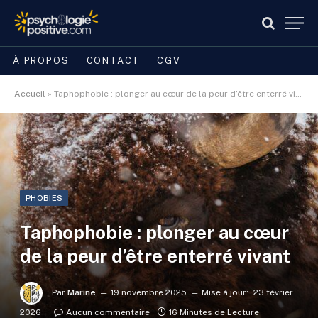
À PROPOS
CONTACT
CGV
Accueil
»
Taphophobie : plonger au cœur de la peur d’être enterré vivant
PHOBIES
Taphophobie : plonger au cœur
de la peur d’être enterré vivant
Par
Marine
19 novembre 2025
Mise à jour:
23 février
2026
Aucun commentaire
16 Minutes de Lecture