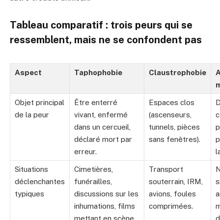
Tableau comparatif : trois peurs qui se
ressemblent, mais ne se confondent pas
Aspect
Taphophobie
Claustrophobie
A
Objet principal
Être enterré
Espaces clos
D
de la peur
vivant, enfermé
(ascenseurs,
c
dans un cercueil,
tunnels, pièces
p
déclaré mort par
sans fenêtres).
p
erreur.
l
Situations
Cimetières,
Transport
N
déclenchantes
funérailles,
souterrain, IRM,
s
typiques
discussions sur les
avions, foules
a
inhumations, films
comprimées.
m
mettant en scène
d