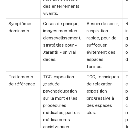
des enterrements
vivants.
Symptômes
Crises de panique,
Besoin de sortir,
R
dominants
images mentales
respiration
i
d’ensevelissement,
rapide, peur de
q
stratégies pour «
suffoquer,
p
garantir » un vrai
évitement des
o
décès.
espaces
d
fermés.
Traitements
TCC, exposition
TCC, techniques
T
de référence
graduée,
de relaxation,
e
psychoéducation
exposition
p
sur la mort et les
progressive à
d
procédures
des espaces
c
médicales, parfois
clos.
r
médicaments
p
anxiolytiques.
t