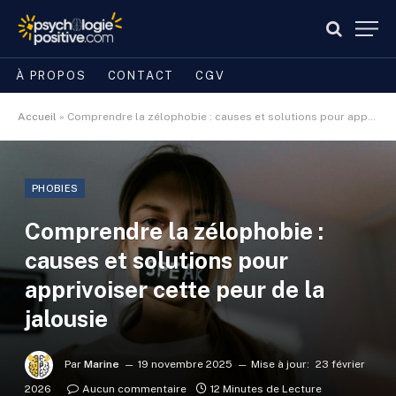
À PROPOS
CONTACT
CGV
Accueil
»
Comprendre la zélophobie : causes et solutions pour apprivoiser cette peur de la jalousie
PHOBIES
Comprendre la zélophobie :
causes et solutions pour
apprivoiser cette peur de la
jalousie
Par
Marine
19 novembre 2025
Mise à jour:
23 février
2026
Aucun commentaire
12 Minutes de Lecture