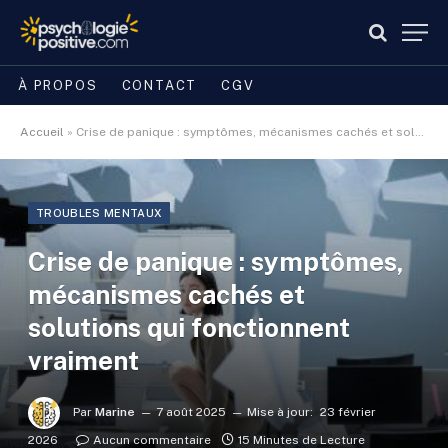
À PROPOS
CONTACT
CGV
Accueil
»
Crise de panique : symptômes, mécanismes cachés et solutions qui fonctionnent vraiment
TROUBLES MENTAUX
Crise de panique : symptômes,
mécanismes cachés et
solutions qui fonctionnent
vraiment
Par
Marine
7 août 2025
Mise à jour:
23 février
2026
Aucun commentaire
15 Minutes de Lecture