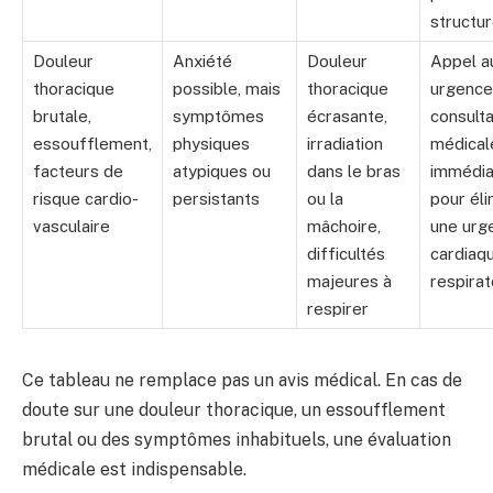
structu
Douleur
Anxiété
Douleur
Appel a
thoracique
possible, mais
thoracique
urgence
brutale,
symptômes
écrasante,
consulta
essoufflement,
physiques
irradiation
médical
facteurs de
atypiques ou
dans le bras
immédia
risque cardio-
persistants
ou la
pour éli
vasculaire
mâchoire,
une urg
difficultés
cardiaq
majeures à
respirat
respirer
Ce tableau ne remplace pas un avis médical. En cas de
doute sur une douleur thoracique, un essoufflement
brutal ou des symptômes inhabituels, une évaluation
médicale est indispensable.