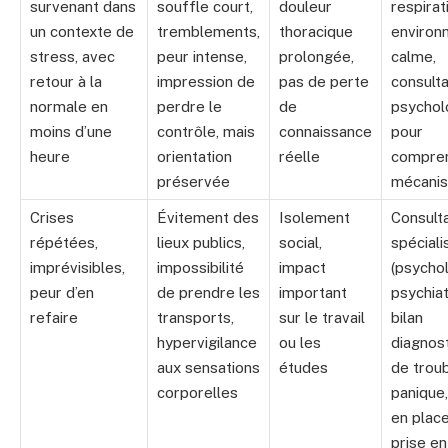
survenant dans
souffle court,
douleur
respirat
un contexte de
tremblements,
thoracique
environ
stress, avec
peur intense,
prolongée,
calme,
retour à la
impression de
pas de perte
consulta
normale en
perdre le
de
psychol
moins d’une
contrôle, mais
connaissance
pour
heure
orientation
réelle
compren
préservée
mécani
Crises
Évitement des
Isolement
Consult
répétées,
lieux publics,
social,
spéciali
imprévisibles,
impossibilité
impact
(psycho
peur d’en
de prendre les
important
psychiat
refaire
transports,
sur le travail
bilan
hypervigilance
ou les
diagnos
aux sensations
études
de trou
corporelles
panique
en plac
prise e