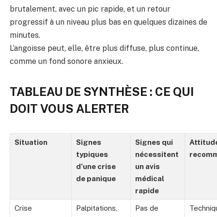
brutalement, avec un pic rapide, et un retour
progressif à un niveau plus bas en quelques dizaines de
minutes.
L’angoisse peut, elle, être plus diffuse, plus continue,
comme un fond sonore anxieux.
TABLEAU DE SYNTHÈSE : CE QUI
DOIT VOUS ALERTER
Situation
Signes
Signes qui
Attitud
typiques
nécessitent
recom
d’une crise
un avis
de panique
médical
rapide
Crise
Palpitations,
Pas de
Techniq