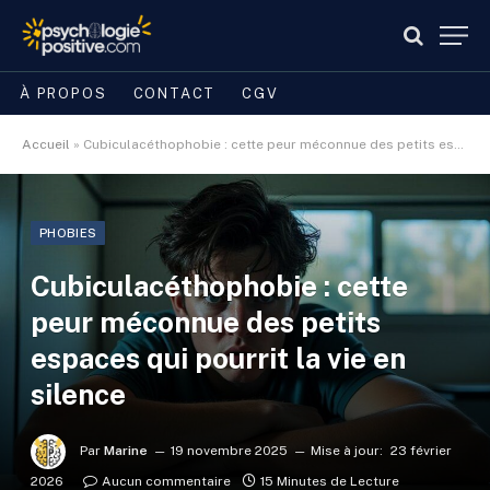
À PROPOS
CONTACT
CGV
Accueil
»
Cubiculacéthophobie : cette peur méconnue des petits espaces qui pourrit la vie en silence
PHOBIES
Cubiculacéthophobie : cette
peur méconnue des petits
espaces qui pourrit la vie en
silence
Par
Marine
19 novembre 2025
Mise à jour:
23 février
2026
Aucun commentaire
15 Minutes de Lecture