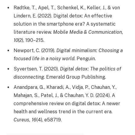
Radtke, T., Apel, T., Schenkel, K., Keller, J., & von
Lindern, E. (2022). Digital detox: An effective
solution in the smartphone era? A systematic
literature review.
Mobile Media & Communication,
10
(2), 190–215.
Newport, C. (2019).
Digital minimalism: Choosing a
focused life in a noisy world
. Penguin.
Syvertsen, T. (2020).
Digital detox: The politics of
disconnecting
. Emerald Group Publishing.
Anandpara, G., Kharadi, A., Vidja, P., Chauhan, Y.,
Mahajan, S., Patel, J., & Chauhan, Y. D. (2024). A
comprehensive review on digital detox: A newer
health and wellness trend in the current era.
Cureus, 16
(4), e58719.