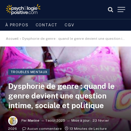
À PROPOS
CONTACT
CGV
Accueil
»
Dysphorie de genre : quand le genre devient une question intime, sociale et politique
TROUBLES MENTAUX
Dysphorie de genre : quand le
genre devient une question
intime, sociale et politique
Par
Marine
1 août 2025
Mise à jour:
23 février
2026
Aucun commentaire
13 Minutes de Lecture