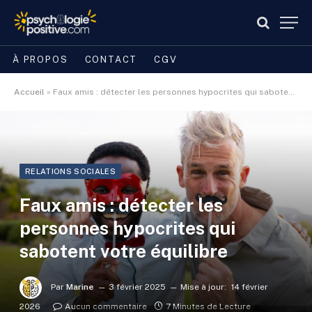
À PROPOS
CONTACT
CGV
Accueil
»
Faux amis : détecter les personnes hypocrites qui sabotent votre équilibre
RELATIONS SOCIALES
Faux amis : détecter les
personnes hypocrites qui
sabotent votre équilibre
Par
Marine
3 février 2025
Mise à jour:
14 février
2026
Aucun commentaire
7 Minutes de Lecture