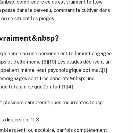
rer&nbsp: comprendre ce qu’est vraiment le flow,
se passe dans le cerveau, comment le cultiver dans
 où se situent les pièges.
w, vraiment&nbsp?
périence où une personne est tellement engagée
mps et d’elle-même.[3][10] Les études décrivent un
appellent même “état psychologique optimal”.[1]
s témoignages sont très concrets&nbsp: une
ce totale à ce que l’on fait.[1][4]
t plusieurs caractéristiques récurrentes&nbsp:
s dispersion.[1][3]
mble ralenti ou accéléré, parfois complètement