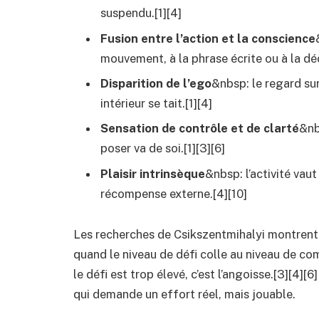
suspendu.[1][4]
Fusion entre l’action et la conscience
mouvement, à la phrase écrite ou à la déci
Disparition de l’ego
&nbsp: le regard sur
intérieur se tait.[1][4]
Sensation de contrôle et de clarté
&nb
poser va de soi.[1][3][6]
Plaisir intrinsèque
&nbsp: l’activité va
récompense externe.[4][10]
Les recherches de Csikszentmihalyi montrent a
quand le niveau de défi colle au niveau de compé
le défi est trop élevé, c’est l’angoisse.[3][4][
qui demande un effort réel, mais jouable.