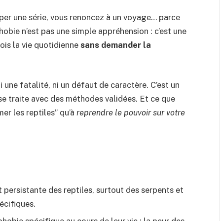
pper une série, vous renoncez à un voyage… parce
obie n’est pas une simple appréhension : c’est une
fois la vie quotidienne
sans demander la
i une fatalité, ni un défaut de caractère. C’est un
e traite avec des méthodes validées. Et ce que
mer les reptiles” qu’à
reprendre le pouvoir sur votre
 persistante des reptiles, surtout des serpents et
écifiques.
hobie spécifique au cours de leur vie ; la peur des