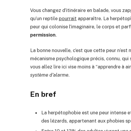
Vous changez d’itinéraire en balade, vous za
qu’un reptile
pourrait
apparaître. La herpétoph
peur qui colonise l’imaginaire, le corps et par
permission
.
La bonne nouvelle, c’est que cette peur n’est n
mécanisme psychologique précis, connu, qui s
vous allez lire ici vise moins à “apprendre à ai
système d’alarme
.
En bref
La herpétophobie est une peur intense et
des lézards, appartenant aux phobies sp
Entre 10 et 13% des adultes vivront une p