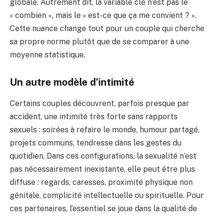
globale. Autrement dit, la variable clé n’est pas le
« combien », mais le « est-ce que ça me convient ? ».
Cette nuance change tout pour un couple qui cherche
sa propre norme plutôt que de se comparer à une
moyenne statistique.
Un autre modèle d’intimité
Certains couples découvrent, parfois presque par
accident, une intimité très forte sans rapports
sexuels : soirées à refaire le monde, humour partagé,
projets communs, tendresse dans les gestes du
quotidien. Dans ces configurations, la sexualité n’est
pas nécessairement inexistante, elle peut être plus
diffuse : regards, caresses, proximité physique non
génitale, complicité intellectuelle ou spirituelle. Pour
ces partenaires, l’essentiel se joue dans la qualité de