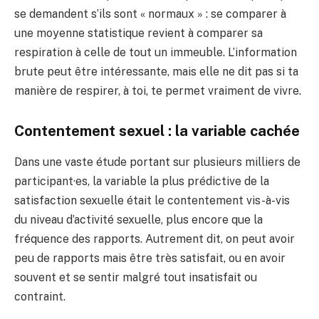
se demandent s’ils sont « normaux » : se comparer à
une moyenne statistique revient à comparer sa
respiration à celle de tout un immeuble. L’information
brute peut être intéressante, mais elle ne dit pas si ta
manière de respirer, à toi, te permet vraiment de vivre.
Contentement sexuel : la variable cachée
Dans une vaste étude portant sur plusieurs milliers de
participant·es, la variable la plus prédictive de la
satisfaction sexuelle était le contentement vis-à-vis
du niveau d’activité sexuelle, plus encore que la
fréquence des rapports. Autrement dit, on peut avoir
peu de rapports mais être très satisfait, ou en avoir
souvent et se sentir malgré tout insatisfait ou
contraint.