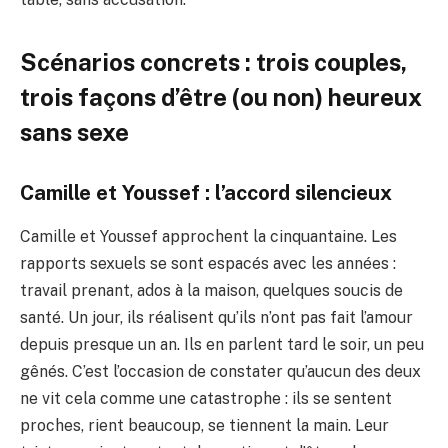
Scénarios concrets : trois couples,
trois façons d’être (ou non) heureux
sans sexe
Camille et Youssef : l’accord silencieux
Camille et Youssef approchent la cinquantaine. Les
rapports sexuels se sont espacés avec les années :
travail prenant, ados à la maison, quelques soucis de
santé. Un jour, ils réalisent qu’ils n’ont pas fait l’amour
depuis presque un an. Ils en parlent tard le soir, un peu
gênés. C’est l’occasion de constater qu’aucun des deux
ne vit cela comme une catastrophe : ils se sentent
proches, rient beaucoup, se tiennent la main. Leur