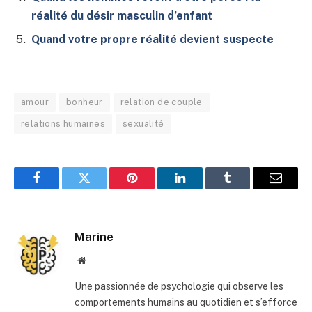
réalité du désir masculin d’enfant
Quand votre propre réalité devient suspecte
amour
bonheur
relation de couple
relations humaines
sexualité
Facebook
Twitter
Pinterest
LinkedIn
Tumblr
E-
mail
Marine
Site
web
Une passionnée de psychologie qui observe les
comportements humains au quotidien et s’efforce