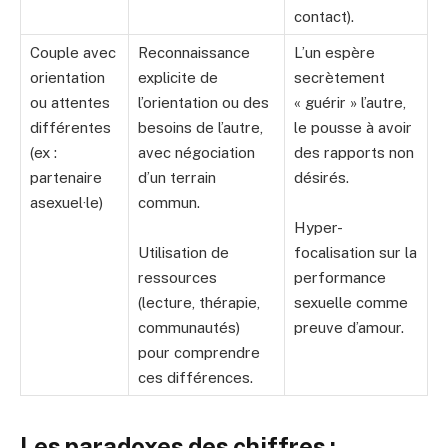
contact).
Couple avec
Reconnaissance
L’un espère
orientation
explicite de
secrètement
ou attentes
l’orientation ou des
« guérir » l’autre,
différentes
besoins de l’autre,
le pousse à avoir
(ex :
avec négociation
des rapports non
partenaire
d’un terrain
désirés.
asexuel·le)
commun.
Hyper-
Utilisation de
focalisation sur la
ressources
performance
(lecture, thérapie,
sexuelle comme
communautés)
preuve d’amour.
pour comprendre
ces différences.
Les paradoxes des chiffres :