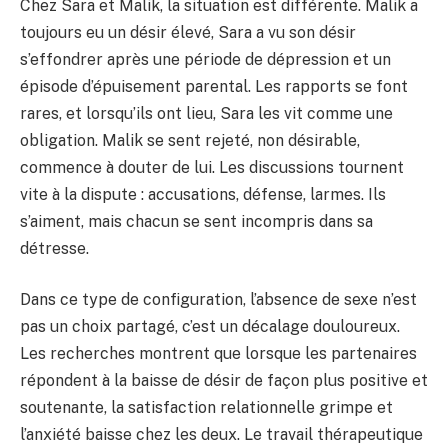
Chez Sara et Malik, la situation est différente. Malik a
toujours eu un désir élevé, Sara a vu son désir
s’effondrer après une période de dépression et un
épisode d’épuisement parental. Les rapports se font
rares, et lorsqu’ils ont lieu, Sara les vit comme une
obligation. Malik se sent rejeté, non désirable,
commence à douter de lui. Les discussions tournent
vite à la dispute : accusations, défense, larmes. Ils
s’aiment, mais chacun se sent incompris dans sa
détresse.
Dans ce type de configuration, l’absence de sexe n’est
pas un choix partagé, c’est un décalage douloureux.
Les recherches montrent que lorsque les partenaires
répondent à la baisse de désir de façon plus positive et
soutenante, la satisfaction relationnelle grimpe et
l’anxiété baisse chez les deux. Le travail thérapeutique