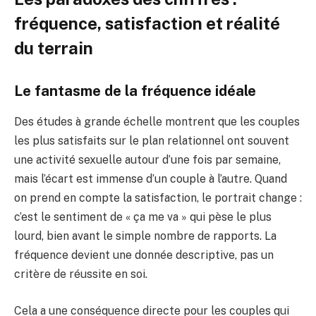
fréquence, satisfaction et réalité
du terrain
Le fantasme de la fréquence idéale
Des études à grande échelle montrent que les couples
les plus satisfaits sur le plan relationnel ont souvent
une activité sexuelle autour d’une fois par semaine,
mais l’écart est immense d’un couple à l’autre. Quand
on prend en compte la satisfaction, le portrait change :
c’est le sentiment de « ça me va » qui pèse le plus
lourd, bien avant le simple nombre de rapports. La
fréquence devient une donnée descriptive, pas un
critère de réussite en soi.
Cela a une conséquence directe pour les couples qui