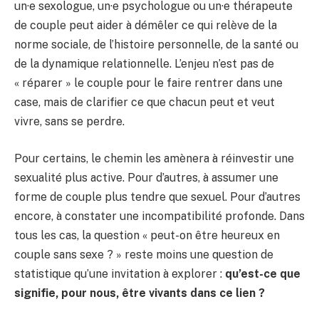
un·e sexologue, un·e psychologue ou un·e thérapeute
de couple peut aider à démêler ce qui relève de la
norme sociale, de l’histoire personnelle, de la santé ou
de la dynamique relationnelle. L’enjeu n’est pas de
« réparer » le couple pour le faire rentrer dans une
case, mais de clarifier ce que chacun peut et veut
vivre, sans se perdre.
Pour certains, le chemin les amènera à réinvestir une
sexualité plus active. Pour d’autres, à assumer une
forme de couple plus tendre que sexuel. Pour d’autres
encore, à constater une incompatibilité profonde. Dans
tous les cas, la question « peut-on être heureux en
couple sans sexe ? » reste moins une question de
statistique qu’une invitation à explorer :
qu’est-ce que
signifie, pour nous, être vivants dans ce lien ?