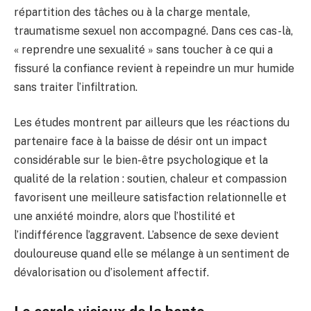
répartition des tâches ou à la charge mentale,
traumatisme sexuel non accompagné. Dans ces cas-là,
« reprendre une sexualité » sans toucher à ce qui a
fissuré la confiance revient à repeindre un mur humide
sans traiter l’infiltration.
Les études montrent par ailleurs que les réactions du
partenaire face à la baisse de désir ont un impact
considérable sur le bien-être psychologique et la
qualité de la relation : soutien, chaleur et compassion
favorisent une meilleure satisfaction relationnelle et
une anxiété moindre, alors que l’hostilité et
l’indifférence l’aggravent. L’absence de sexe devient
douloureuse quand elle se mélange à un sentiment de
dévalorisation ou d’isolement affectif.