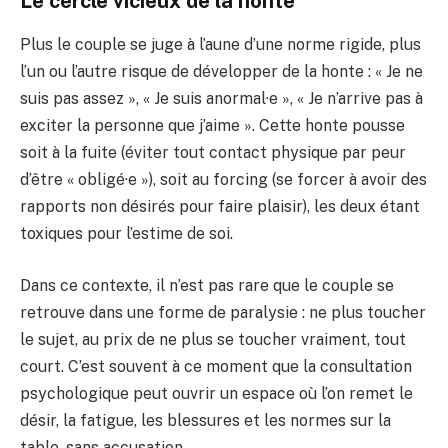
Le cercle vicieux de la honte
Plus le couple se juge à l’aune d’une norme rigide, plus
l’un ou l’autre risque de développer de la honte : « Je ne
suis pas assez », « Je suis anormal·e », « Je n’arrive pas à
exciter la personne que j’aime ». Cette honte pousse
soit à la fuite (éviter tout contact physique par peur
d’être « obligé·e »), soit au forcing (se forcer à avoir des
rapports non désirés pour faire plaisir), les deux étant
toxiques pour l’estime de soi.
Dans ce contexte, il n’est pas rare que le couple se
retrouve dans une forme de paralysie : ne plus toucher
le sujet, au prix de ne plus se toucher vraiment, tout
court. C’est souvent à ce moment que la consultation
psychologique peut ouvrir un espace où l’on remet le
désir, la fatigue, les blessures et les normes sur la
table, sans accusation.