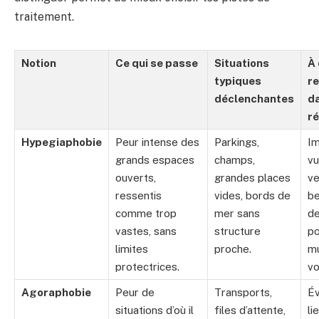
traitement.
Notion
Ce qui se passe
Situations
À 
typiques
r
déclenchantes
da
ré
Hypegiaphobie
Peur intense des
Parkings,
Im
grands espaces
champs,
vu
ouverts,
grandes places
ve
ressentis
vides, bords de
be
comme trop
mer sans
de
vastes, sans
structure
po
limites
proche.
mu
protectrices.
vo
Agoraphobie
Peur de
Transports,
Év
situations d’où il
files d’attente,
li