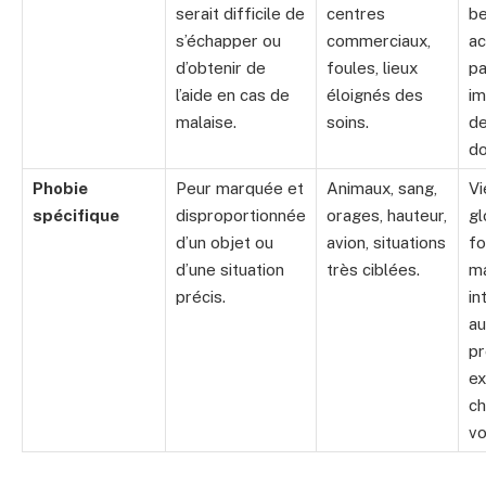
serait difficile de
centres
be
s’échapper ou
commerciaux,
a
d’obtenir de
foules, lieux
pa
l’aide en cas de
éloignés des
im
malaise.
soins.
de
do
Phobie
Peur marquée et
Animaux, sang,
Vi
spécifique
disproportionnée
orages, hauteur,
gl
d’un objet ou
avion, situations
fo
d’une situation
très ciblées.
ma
précis.
in
au
pr
ex
ch
vo