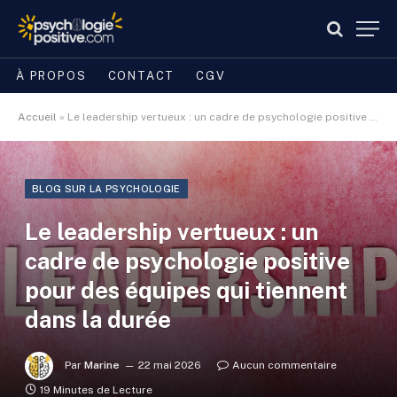
À PROPOS
CONTACT
CGV
Accueil
»
Le leadership vertueux : un cadre de psychologie positive pour des équipes qui tiennent dans la durée
BLOG SUR LA PSYCHOLOGIE
Le leadership vertueux : un
cadre de psychologie positive
pour des équipes qui tiennent
dans la durée
Par
Marine
22 mai 2026
Aucun commentaire
19 Minutes de Lecture