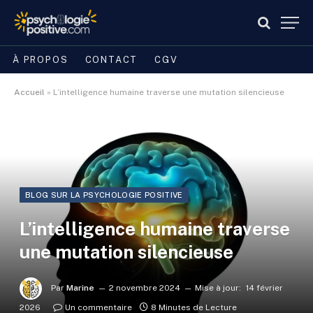
À PROPOS
CONTACT
CGV
Accueil
»
L’intelligence humaine traverse une mutation silencieuse
BLOG SUR LA PSYCHOLOGIE POSITIVE
L’intelligence humaine traverse
une mutation silencieuse
Par
Marine
2 novembre 2024
Mise à jour:
14 février
2026
Un commentaire
8 Minutes de Lecture