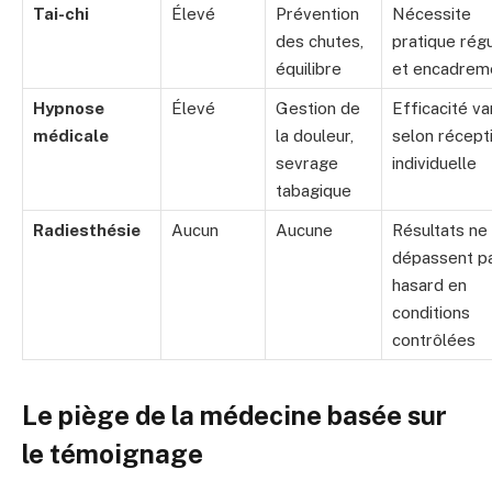
Tai-chi
Élevé
Prévention
Nécessite
des chutes,
pratique régu
équilibre
et encadrem
Hypnose
Élevé
Gestion de
Efficacité va
médicale
la douleur,
selon récepti
sevrage
individuelle
tabagique
Radiesthésie
Aucun
Aucune
Résultats ne
dépassent pa
hasard en
conditions
contrôlées
Le piège de la médecine basée sur
le témoignage