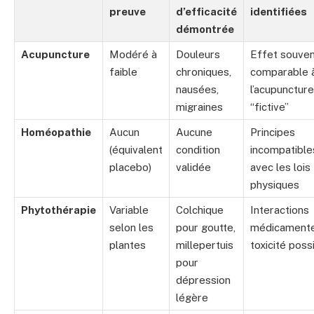
preuve
d’efficacité
identifiées
démontrée
Acupuncture
Modéré à
Douleurs
Effet souve
faible
chroniques,
comparable 
nausées,
l’acupuncture
migraines
“fictive”
Homéopathie
Aucun
Aucune
Principes
(équivalent
condition
incompatible
placebo)
validée
avec les lois
physiques
Phytothérapie
Variable
Colchique
Interactions
selon les
pour goutte,
médicamente
plantes
millepertuis
toxicité poss
pour
dépression
légère