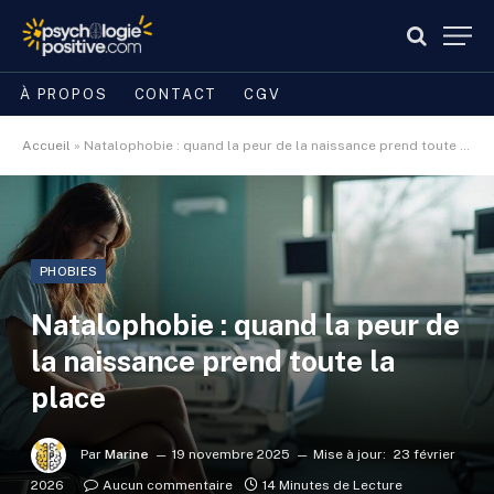
À PROPOS
CONTACT
CGV
Accueil
»
Natalophobie : quand la peur de la naissance prend toute la place
PHOBIES
Natalophobie : quand la peur de
la naissance prend toute la
place
Par
Marine
19 novembre 2025
Mise à jour:
23 février
2026
Aucun commentaire
14 Minutes de Lecture