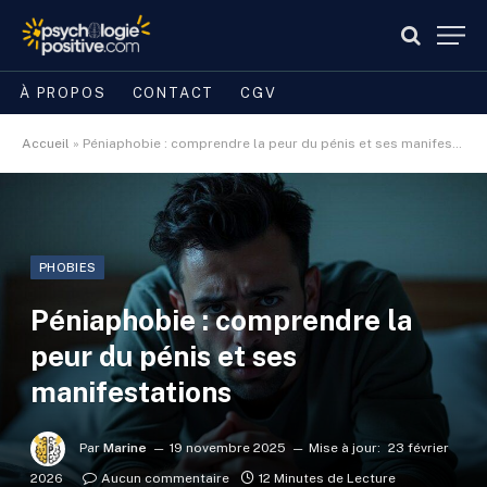
À PROPOS
CONTACT
CGV
Accueil
»
Péniaphobie : comprendre la peur du pénis et ses manifestations
PHOBIES
Péniaphobie : comprendre la
peur du pénis et ses
manifestations
Par
Marine
19 novembre 2025
Mise à jour:
23 février
2026
Aucun commentaire
12 Minutes de Lecture