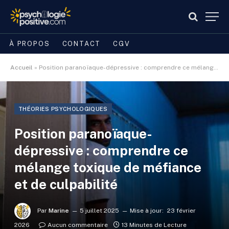
À PROPOS
CONTACT
CGV
Accueil
»
Position paranoïaque-dépressive : comprendre ce mélange toxique de méfiance et de culpabilité
THÉORIES PSYCHOLOGIQUES
Position paranoïaque-
dépressive : comprendre ce
mélange toxique de méfiance
et de culpabilité
Par
Marine
5 juillet 2025
Mise à jour:
23 février
2026
Aucun commentaire
13 Minutes de Lecture