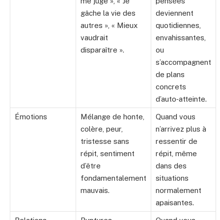
me juge », « Je
pensées
gâche la vie des
deviennent
autres », « Mieux
quotidiennes,
vaudrait
envahissantes,
disparaître ».
ou
s’accompagnent
de plans
concrets
d’auto‑atteinte.
Émotions
Mélange de honte,
Quand vous
colère, peur,
n’arrivez plus à
tristesse sans
ressentir de
répit, sentiment
répit, même
d’être
dans des
fondamentalement
situations
mauvais.
normalement
apaisantes.